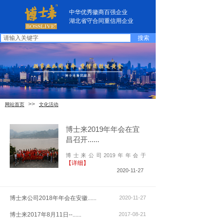
中华优秀徽商百强企业
湖北省守合同重信用企业
搜索
>>
网站首页
文化活动
博士来2019年年会在宜
昌召开......
博士来公司2019年年会于
【详细】
2020-11-27
博士来公司2018年年会在安徽......
2020-11-27
博士来2017年8月11日--......
2017-08-21