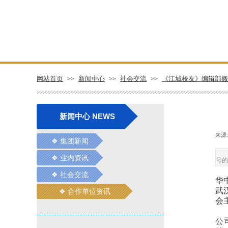
网站首页
新闻中心
社会交流
《江城校友》编辑部搬
>>
>>
>>
新闻中心 NEWS
来源:
❖ 集团新闻
❖ 业内资讯
号的
❖ 社会交流
华
武
❖ 合作单位资讯
❖ 合作单位资讯
会
公